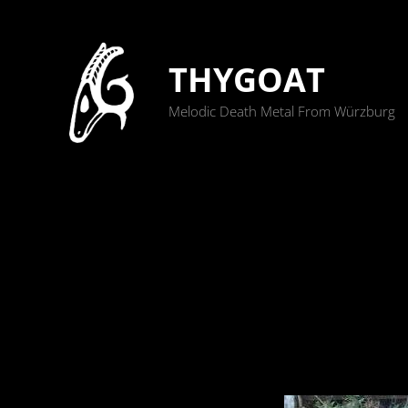
THYGOAT
Melodic Death Metal From Würzburg